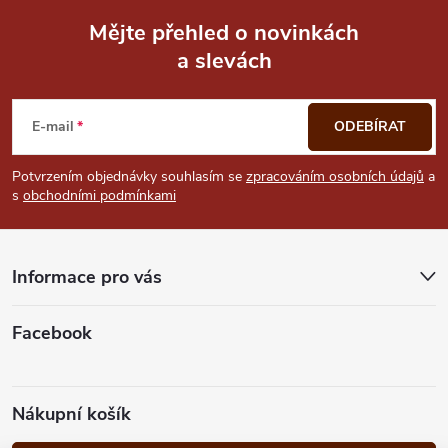
Mějte přehled o novinkách
a slevách
Z
á
E-mail
ODEBÍRAT
p
Potvrzením objednávky souhlasím se
zpracováním osobních údajů
a
s
obchodními podmínkami
a
t
Informace pro vás
í
Facebook
Nákupní košík