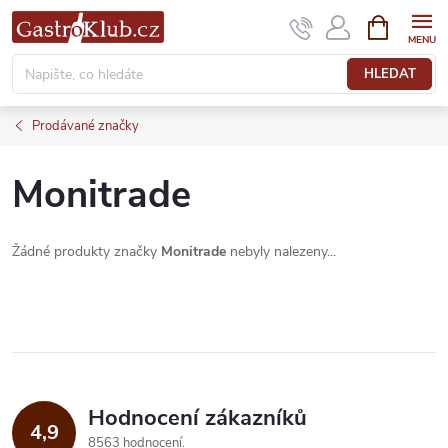
Přejít
NÁKUPNÍ
KOŠÍK
na
obsah
HLEDAT
Prodávané značky
Monitrade
Žádné produkty značky
Monitrade
nebyly nalezeny...
Hodnocení zákazníků
4,9
8563 hodnocení