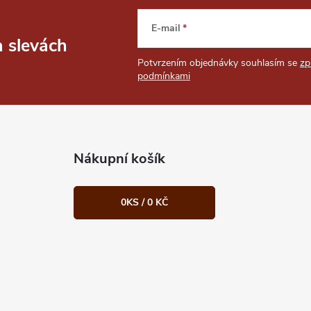
E-mail
a slevách
Potvrzením objednávky souhlasím se
zp
podmínkami
Nákupní košík
0
KS /
0 KČ