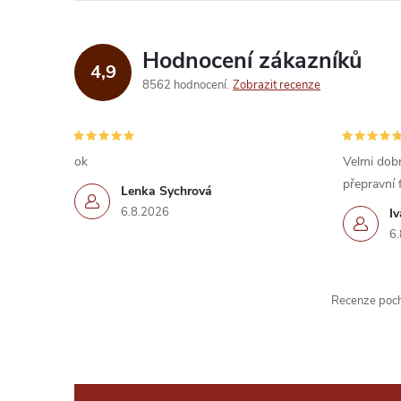
Hodnocení zákazníků
4,9
8562 hodnocení
Zobrazit recenze
ok
Velmi dobr
přepravní 
Lenka Sychrová
6.8.2026
I
6.
Recenze pochá