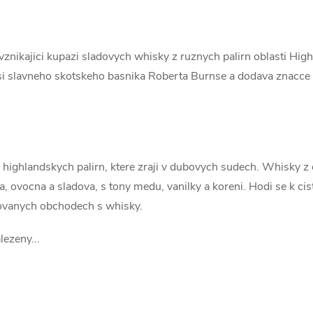
znikajici kupazi sladovych whisky z ruznych palirn oblasti High
si slavneho skotskeho basnika Roberta Burnse a dodava znacce h
highlandskych palirn, ktere zraji v dubovych sudech. Whisky z 
 ovocna a sladova, s tony medu, vanilky a koreni. Hodi se k ci
zovanych obchodech s whisky.
lezeny...