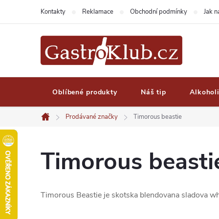
Přejít
Kontakty
Reklamace
Obchodní podmínky
Jak 
na
obsah
Oblíbené produkty
Náš tip
Alkohol
Prodávané značky
Timorous beastie
Domů
Timorous beasti
Timorous Beastie je skotska blendovana sladova whis