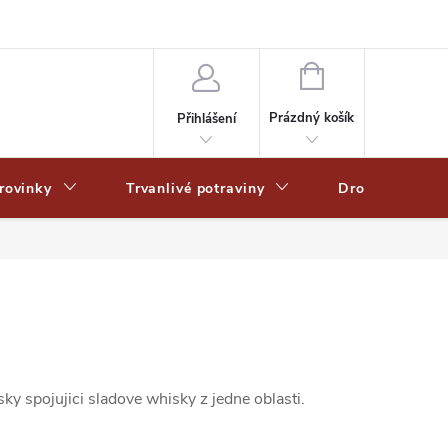
Zpracování osobních dat
Zásady ochrany osobních údajů
Zásady po
NÁKUPNÍ
KOŠÍK
Prázdný košík
Přihlášení
rovinky
Trvanlivé potraviny
Drogerie
ky spojujici sladove whisky z jedne oblasti.