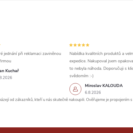
é jednání při reklamaci zaviněnou
Nabídka kvalitních produktů a velm
firmou
expedice. Nakupoval jsem opakova
to nebyla náhoda. Doporučuji s kl
van Kuchař
svědomím :-)
8.2026
Miroslav KALOUDA
6.8.2026
zejí od zákazníků, kteří u nás skutečně nakoupili. Ověřujeme je propojením 