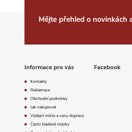
Z
Mějte přehled o novinkách
á
p
a
Informace pro vás
Facebook
t
Kontakty
í
Reklamace
Obchodní podmínky
Jak nakupovat
Výdejní místa a ceny dopravy
Často kladené otázky