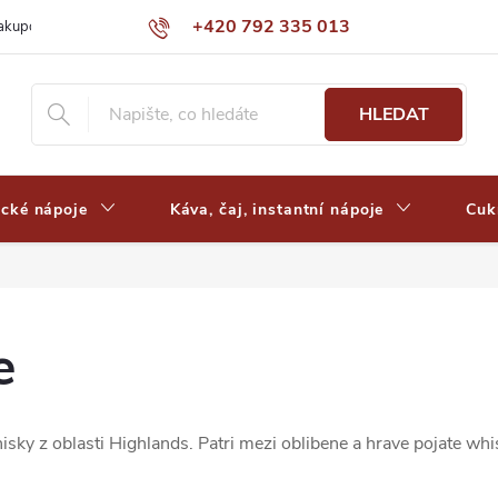
+420 792 335 013
nakupovat
Výdejní místa a ceny dopravy
Často kladené otázky
HLEDAT
ické nápoje
Káva, čaj, instantní nápoje
Cuk
e
ky z oblasti Highlands. Patri mezi oblibene a hrave pojate whis