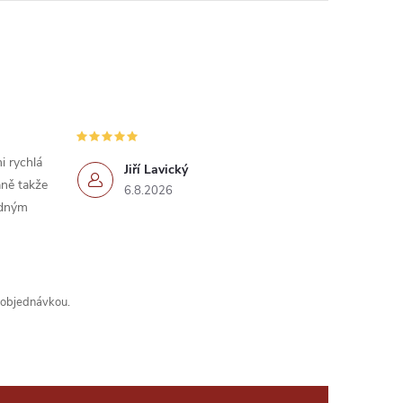
i rychlá
Jiří Lavický
ně takže
6.8.2026
idným
s objednávkou.