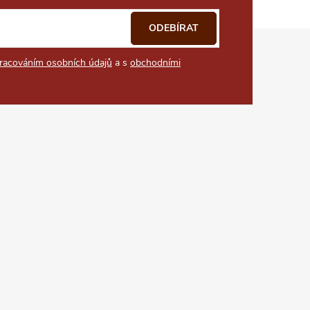
ODEBÍRAT
racováním osobních údajů
a s
obchodními