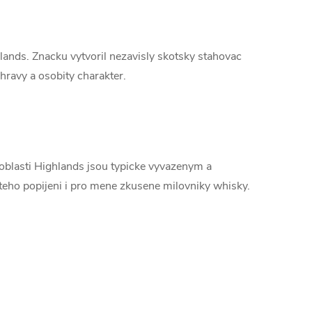
lands. Znacku vytvoril nezavisly skotsky stahovac
ravy a osobity charakter.
oblasti Highlands jsou typicke vyvazenym a
steho popijeni i pro mene zkusene milovniky whisky.