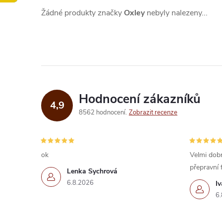
Žádné produkty značky
Oxley
nebyly nalezeny...
Hodnocení zákazníků
4,9
8562 hodnocení
Zobrazit recenze
ok
Velmi dobr
přepravní 
Lenka Sychrová
6.8.2026
I
6.