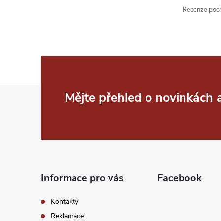
Recenze pochá
Z
Mějte přehled o novinkách
á
p
a
Informace pro vás
Facebook
t
Kontakty
í
Reklamace