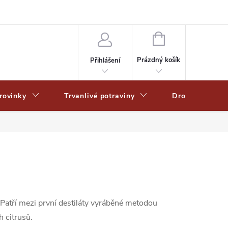
Zpracování osobních dat
Zásady ochrany osobních údajů
Zásady po
NÁKUPNÍ
KOŠÍK
Prázdný košík
Přihlášení
rovinky
Trvanlivé potraviny
Drogerie
 Patří mezi první destiláty vyráběné metodou
 citrusů.