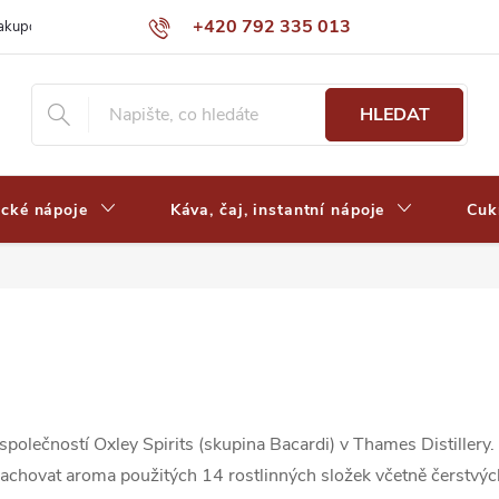
+420 792 335 013
nakupovat
Výdejní místa a ceny dopravy
Často kladené otázky
HLEDAT
ické nápoje
Káva, čaj, instantní nápoje
Cuk
společností Oxley Spirits (skupina Bacardi) v Thames Distillery.
zachovat aroma použitých 14 rostlinných složek včetně čerstvých