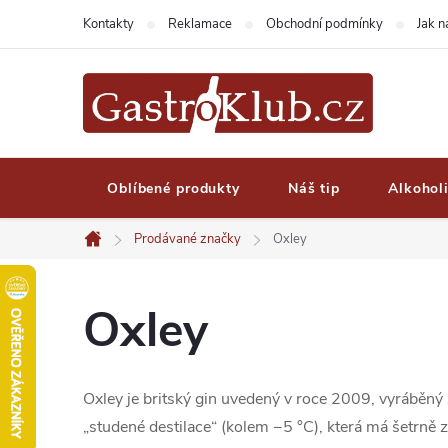
Přejít
Kontakty
Reklamace
Obchodní podmínky
Jak 
na
obsah
Oblíbené produkty
Náš tip
Alkohol
Prodávané značky
Oxley
Domů
Oxley
Oxley je britský gin uvedený v roce 2009, vyráběný 
„studené destilace“ (kolem −5 °C), která má šetrně 