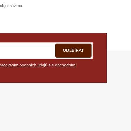
s objednávkou.
ODEBÍRAT
racováním osobních údajů
a s
obchodními