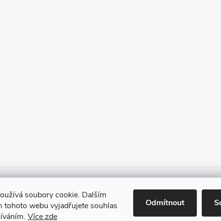
Heureka.cz
Facebook
Instagram
Bonvolo - přidej se taky
oužívá soubory cookie. Dalším
Odmítnout
S
 tohoto webu vyjadřujete souhlas
žíváním.
Více zde