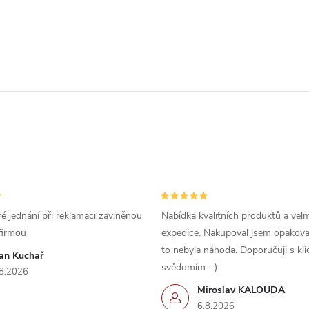
é jednání při reklamaci zaviněnou
Nabídka kvalitních produktů a velm
firmou
expedice. Nakupoval jsem opakova
to nebyla náhoda. Doporučuji s kl
van Kuchař
svědomím :-)
8.2026
Miroslav KALOUDA
6.8.2026