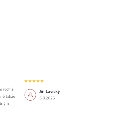
i rychlá
Jiří Lavický
ně takže
6.8.2026
idným