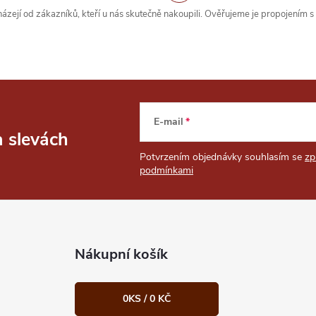
zejí od zákazníků, kteří u nás skutečně nakoupili. Ověřujeme je propojením 
E-mail
a slevách
Potvrzením objednávky souhlasím se
zp
podmínkami
Nákupní košík
0
KS /
0 KČ