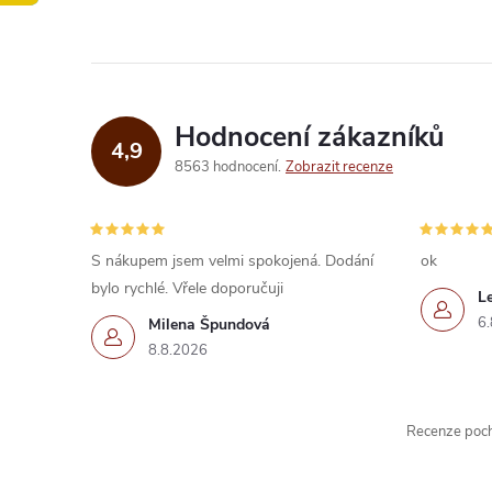
Hodnocení zákazníků
4,9
8563 hodnocení
Zobrazit recenze
S nákupem jsem velmi spokojená. Dodání
ok
bylo rychlé. Vřele doporučuji
L
6.
Milena Špundová
8.8.2026
Recenze pochá