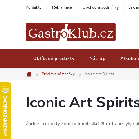
Přejít
Kontakty
Reklamace
Obchodní podmínky
Jak 
na
obsah
Oblíbené produkty
Náš tip
Alkohol
Prodávané značky
Iconic Art Spirits
Domů
Iconic Art Spirit
Žádné produkty značky
Iconic Art Spirits
nebyly nal