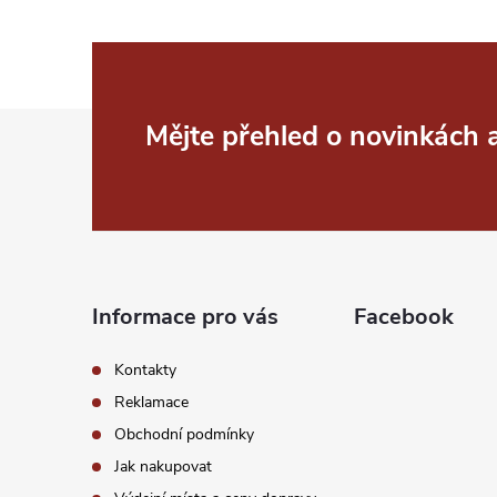
Z
Mějte přehled o novinkách
á
p
a
Informace pro vás
Facebook
t
Kontakty
í
Reklamace
Obchodní podmínky
Jak nakupovat