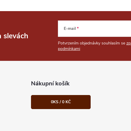
E-mail
a slevách
Potvrzením objednávky souhlasím se
zp
podmínkami
Nákupní košík
0
KS /
0 KČ