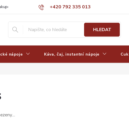
+420 792 335 013
nakupovat
Výdejní místa a ceny dopravy
Často kladené otázky
HLEDAT
ické nápoje
Káva, čaj, instantní nápoje
Cuk
s
ezeny...