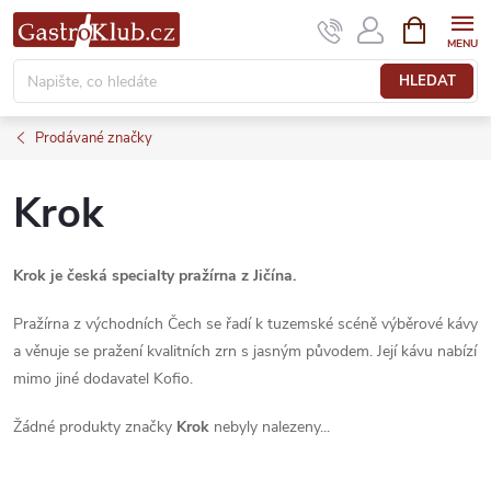
Přejít
NÁKUPNÍ
KOŠÍK
na
obsah
HLEDAT
Prodávané značky
Krok
Krok je česká specialty pražírna z Jičína.
Pražírna z východních Čech se řadí k tuzemské scéně výběrové kávy
a věnuje se pražení kvalitních zrn s jasným původem. Její kávu nabízí
mimo jiné dodavatel Kofio.
Žádné produkty značky
Krok
nebyly nalezeny...