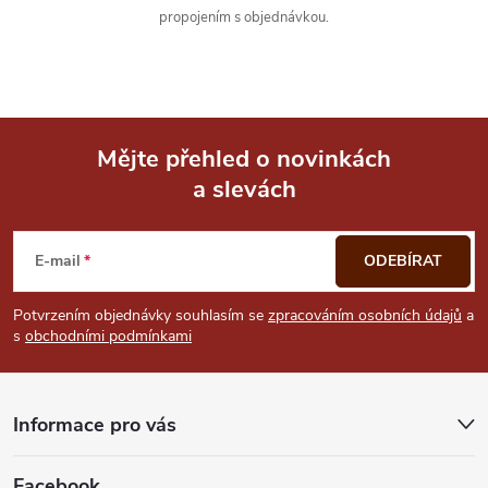
propojením s objednávkou.
Mějte přehled o novinkách
a slevách
Z
á
E-mail
ODEBÍRAT
p
Potvrzením objednávky souhlasím se
zpracováním osobních údajů
a
s
obchodními podmínkami
a
t
Informace pro vás
í
Facebook