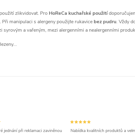
oužití zlikvidovat. Pro
HoReCa kuchařské použití
doporučuj
 Při manipulaci s alergeny použijte rukavice
bez pudru
. Vždy d
i syrovým a vařeným, mezi alergenními a nealergenními produk
ezeny...
é jednání při reklamaci zaviněnou
Nabídka kvalitních produktů a velm