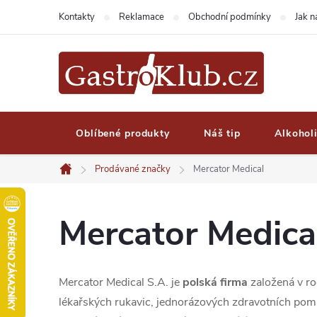
Přejít
Kontakty
Reklamace
Obchodní podmínky
Jak 
na
obsah
Oblíbené produkty
Náš tip
Alkohol
Prodávané značky
Mercator Medical
Domů
Mercator Medica
Mercator Medical S.A. je
polská firma
založená v r
lékařských rukavic, jednorázových zdravotních pom