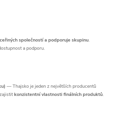
dceřiných společností a podporuje skupinu
.
 dostupnost a podporu.
ku)
— Thajsko je jeden z největších producentů
zajistit
konzistentní vlastnosti finálních produktů
.