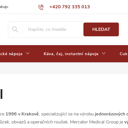
+420 792 335 013
nakupovat
Výdejní místa a ceny dopravy
Často kladené otázky
HLEDAT
ické nápoje
Káva, čaj, instantní nápoje
Cuk
l
oce
1996 v Krakově
, specializující se na výrobu
jednorázových 
ůcek, obvazů a operačních roušek. Mercator Medical Group je
v