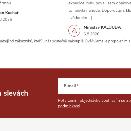
firmou
expedice. Nakupoval jsem opakova
to nebyla náhoda. Doporučuji s kl
van Kuchař
svědomím :-)
8.2026
Miroslav KALOUDA
6.8.2026
zejí od zákazníků, kteří u nás skutečně nakoupili. Ověřujeme je propojením 
E-mail
a slevách
Potvrzením objednávky souhlasím se
zp
podmínkami