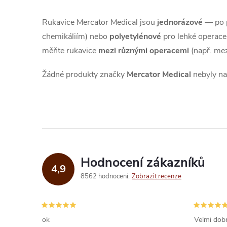
Rukavice Mercator Medical jsou
jednorázové
— po p
chemikáliím) nebo
polyetylénové
pro lehké operace.
měňte rukavice
mezi různými operacemi
(např. mez
Žádné produkty značky
Mercator Medical
nebyly nal
Hodnocení zákazníků
4,9
8562 hodnocení
Zobrazit recenze
ok
Velmi dobr