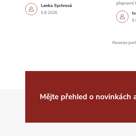
přepravní 
Lenka Sychrová
6.8.2026
I
6.
Recenze pochá
Z
Mějte přehled o novinkách
á
p