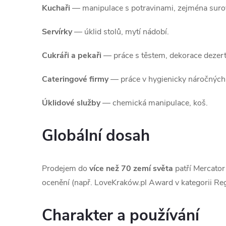
Kuchaři
— manipulace s potravinami, zejména suro
Servírky
— úklid stolů, mytí nádobí.
Cukráři a pekaři
— práce s těstem, dekorace dezert
Cateringové firmy
— práce v hygienicky náročnýc
Úklidové služby
— chemická manipulace, koš.
Globální dosah
Prodejem do
více než 70 zemí světa
patří Mercato
ocenění (např. LoveKraków.pl Award v kategorii Reg
Charakter a používání