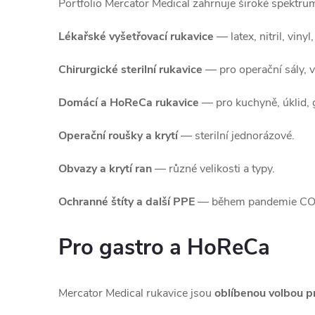
Portfolio Mercator Medical zahrnuje široké spekt
Lékařské vyšetřovací rukavice
— latex, nitril, viny
Chirurgické sterilní rukavice
— pro operační sály, vy
Domácí a HoReCa rukavice
— pro kuchyně, úklid, 
Operační roušky a krytí
— sterilní jednorázové.
Obvazy a krytí ran
— různé velikosti a typy.
Ochranné štíty a další PPE
— během pandemie COVI
Pro gastro a HoReCa
Mercator Medical rukavice jsou
oblíbenou volbou 