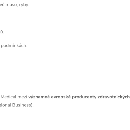
vé maso, ryby.
ů.
h podmínkách.
r Medical mezi
významné evropské producenty zdravotnickýc
ional Business).