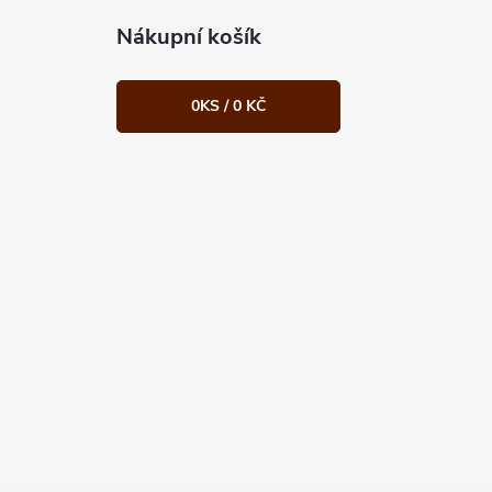
Nákupní košík
0
KS /
0 KČ