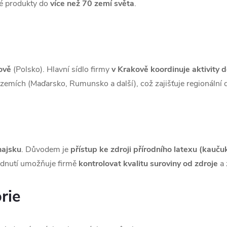
é produkty do
více než 70 zemí světa
.
ově
(Polsko). Hlavní sídlo firmy
v Krakově koordinuje aktivity 
zemích (Maďarsko, Rumunsko a další), což zajišťuje regionální
hajsku
. Důvodem je
přístup ke zdroji přírodního latexu (kauču
hodnutí umožňuje firmě
kontrolovat kvalitu suroviny od zdroje
a 
rie