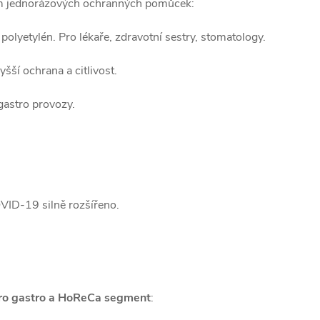
rum jednorázových ochranných pomůcek:
l, polyetylén. Pro lékaře, zdravotní sestry, stomatology.
šší ochrana a citlivost.
gastro provozy.
D-19 silně rozšířeno.
pro gastro a HoReCa segment
: