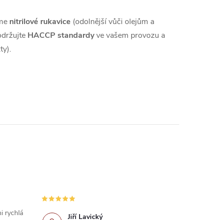
eme
nitrilové rukavice
(odolnější vůči olejům a
održujte
HACCP standardy
ve vašem provozu a
ty).
i rychlá
Jiří Lavický