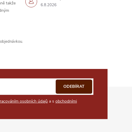
ně takže
6.8.2026
idným
s objednávkou.
ODEBÍRAT
racováním osobních údajů
a s
obchodními