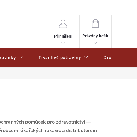
Zpracování osobních dat
Zásady ochrany osobních údajů
Zásady po
NÁKUPNÍ
KOŠÍK
Prázdný košík
Přihlášení
rovinky
Trvanlivé potraviny
Drogerie
ochranných pomůcek pro zdravotnictví
—
ýrobcem lékařských rukavic a distributorem