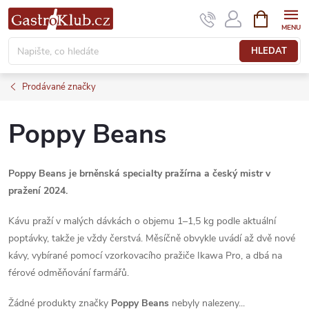
Přejít
NÁKUPNÍ
KOŠÍK
na
obsah
HLEDAT
Prodávané značky
Poppy Beans
Poppy Beans je brněnská specialty pražírna a český mistr v
pražení 2024.
Kávu praží v malých dávkách o objemu 1–1,5 kg podle aktuální
poptávky, takže je vždy čerstvá. Měsíčně obvykle uvádí až dvě nové
kávy, vybírané pomocí vzorkovacího pražiče Ikawa Pro, a dbá na
férové odměňování farmářů.
Žádné produkty značky
Poppy Beans
nebyly nalezeny...