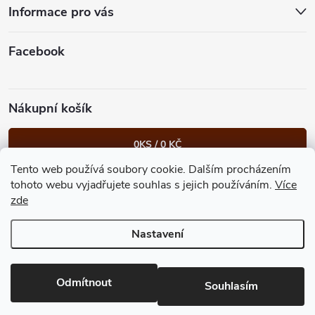
t
Informace pro vás
í
Facebook
Nákupní košík
0
KS /
0 KČ
Tento web používá soubory cookie. Dalším procházením
Heureka.cz
Facebook
Instagram
Bonvolo - přidej se taky
tohoto webu vyjadřujete souhlas s jejich používáním.
Více
zde
Nastavení
Copyright 2026
GastroKlub.cz
. Všechna práva vyhrazena.
Upravit
nastavení cookies
Vytvořil Shoptet Premium
Odmítnout
Souhlasím