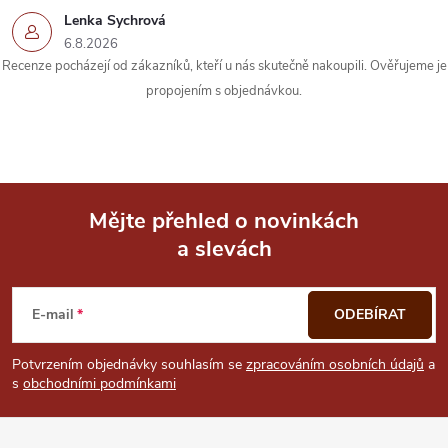
Lenka Sychrová
6.8.2026
Recenze pocházejí od zákazníků, kteří u nás skutečně nakoupili. Ověřujeme je
propojením s objednávkou.
Mějte přehled o novinkách
a slevách
Z
á
E-mail
ODEBÍRAT
p
Potvrzením objednávky souhlasím se
zpracováním osobních údajů
a
s
obchodními podmínkami
a