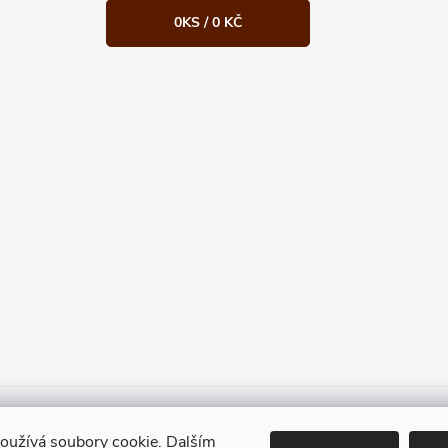
0
KS /
0 KČ
Heureka.cz
Facebook
Instagram
Bonvolo - přidej se taky
oužívá soubory cookie. Dalším