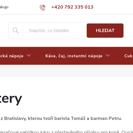
+420 792 335 013
nakupovat
Výdejní místa a ceny dopravy
Často kladené otázky
HLEDAT
ické nápoje
Káva, čaj, instantní nápoje
Cuk
tery
 z Bratislavy, kterou tvoří barista Tomáš a barman Petru.
pokračoval nabídkou kávy z přestavěného přívěsu pro koně. Qui