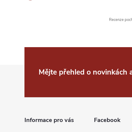
Recenze pochá
Z
Mějte přehled o novinkách
á
p
a
Informace pro vás
Facebook
t