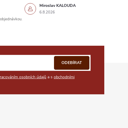
Miroslav KALOUDA
6.8.2026
s objednávkou.
ODEBÍRAT
racováním osobních údajů
a s
obchodními