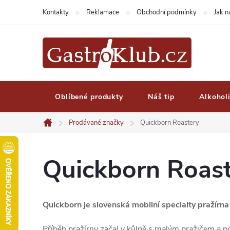
Přejít
Kontakty
Reklamace
Obchodní podmínky
Jak 
na
obsah
Oblíbené produkty
Náš tip
Alkohol
Prodávané značky
Quickborn Roastery
Domů
Quickborn Roas
Quickborn je slovenská mobilní specialty pražírna
Příběh pražírny začal v kůlně s malým pražičem a 