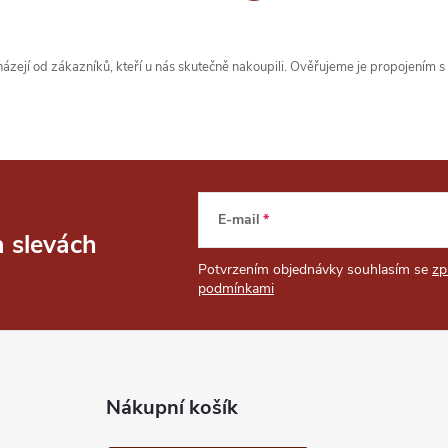
zejí od zákazníků, kteří u nás skutečně nakoupili. Ověřujeme je propojením 
E-mail
a slevách
Potvrzením objednávky souhlasím se
zp
podmínkami
Nákupní košík