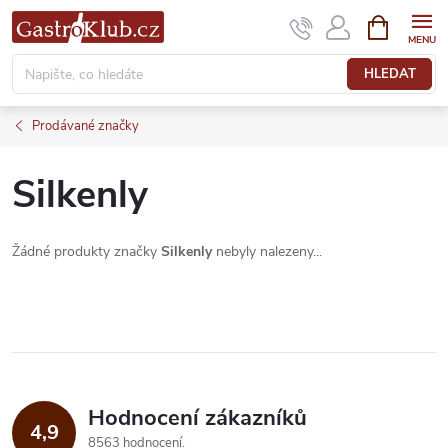
Přejít
NÁKUPNÍ
KOŠÍK
na
obsah
HLEDAT
Prodávané značky
Silkenly
Žádné produkty značky
Silkenly
nebyly nalezeny...
Hodnocení zákazníků
4,9
8563 hodnocení