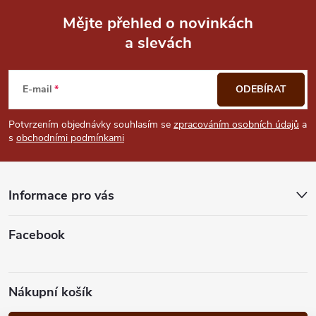
Mějte přehled o novinkách
a slevách
Z
á
E-mail
ODEBÍRAT
p
Potvrzením objednávky souhlasím se
zpracováním osobních údajů
a
s
obchodními podmínkami
a
t
Informace pro vás
í
Facebook
Nákupní košík