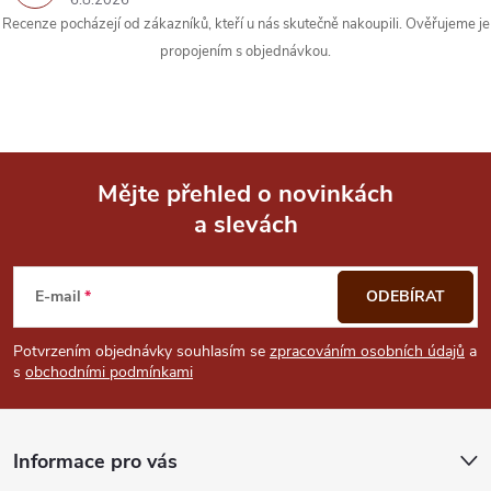
6.8.2026
Recenze pocházejí od zákazníků, kteří u nás skutečně nakoupili. Ověřujeme je
propojením s objednávkou.
Mějte přehled o novinkách
a slevách
Z
á
E-mail
ODEBÍRAT
p
Potvrzením objednávky souhlasím se
zpracováním osobních údajů
a
s
obchodními podmínkami
a
t
Informace pro vás