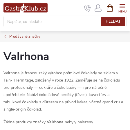
Přejít
NÁKUPNÍ
KOŠÍK
na
obsah
HLEDAT
Prodávané značky
Valrhona
Valrhona je francouzský výrobce prémiové čokolády se sídlem v
Tain-l'Hermitage, založený v roce 1922. Zaměřuje se na čokoládu
pro profesionály — cukráře a čokolatiéry — i pro náročné
spotřebitele. Nabízí čokoládové pecičky (fèves), kuvertúry a
tabulkové čokolády s důrazem na původ kakaa, včetně grand cru a
single-origin čokolád.
Žádné produkty značky
Valrhona
nebyly nalezeny...