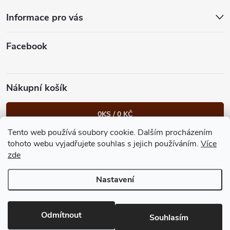
t
Informace pro vás
í
Facebook
Nákupní košík
0
KS /
0 KČ
Tento web používá soubory cookie. Dalším procházením
Heureka.cz
Facebook
Instagram
Bonvolo - přidej se taky
tohoto webu vyjadřujete souhlas s jejich používáním.
Více
zde
Nastavení
Copyright 2026
GastroKlub.cz
. Všechna práva vyhrazena.
Upravit
nastavení cookies
Vytvořil Shoptet Premium
Odmítnout
Souhlasím