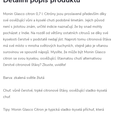
Monin Glasco citron 0,7 l. Citróny jsou proslavené především díky
své osvěžující vůni a kyselé chuti podobné limetám. Jejich původ
není s jistotou znám, určité indicie naznačují, že by snad mohly
pocházet z Indie. Na rozdíl od většiny ostatních citrusů se díky své
kyselosti čerstvé v podstatě nedají jíst. Naproti tomu citronová šťáva
má své místo v mnoha světových kuchyních, stejně jako je vítanou
surovinou ve spoustě nápojů. Myslíte, že může být Monin Glasco
citron se svou kyselou, osvěžující, šťavnatou chutí alternativou
čerstvé citronové šťávy? Zkuste, uvidíte!
Barva: zkalená světle žlutá
Chuť: vůně čerstvé, trpké citronové šťávy, osvěžující sladko-kyselá
chuť
Tipy: Monin Glasco Citron je typická sladko-kyselá příchuť, která