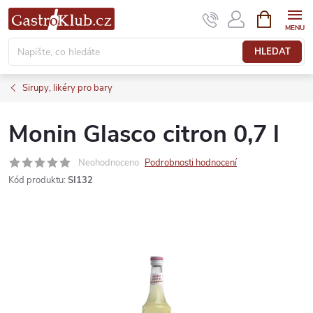
Přejít
NÁKUPNÍ
KOŠÍK
na
obsah
HLEDAT
Sirupy, likéry pro bary
Monin Glasco citron 0,7 l
Neohodnoceno
Podrobnosti hodnocení
Kód produktu:
SI132