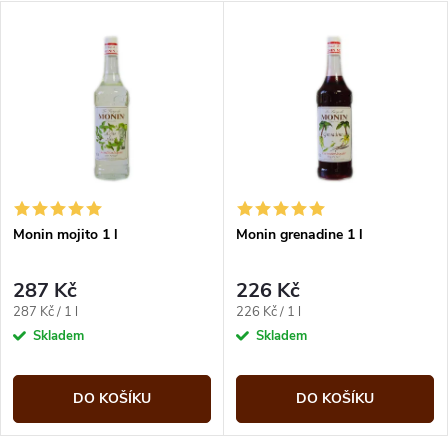
Monin mojito 1 l
Monin grenadine 1 l
287 Kč
226 Kč
Měrná
Měrná
287 Kč / 1 l
226 Kč / 1 l
cena:
cena:
Skladem
Skladem
DO KOŠÍKU
DO KOŠÍKU