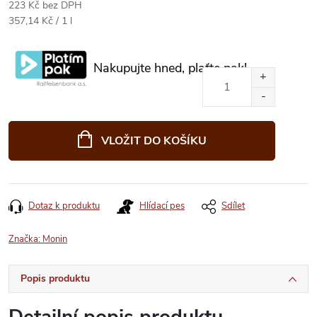
223 Kč bez DPH
Měrná
357,14 Kč / 1 l
cena:
Nakupujte hned, plaťte pak!
VLOŽIT DO KOŠÍKU
Dotaz k produktu
Hlídací pes
Sdílet
Značka:
Monin
Popis produktu
Detailní popis produktu