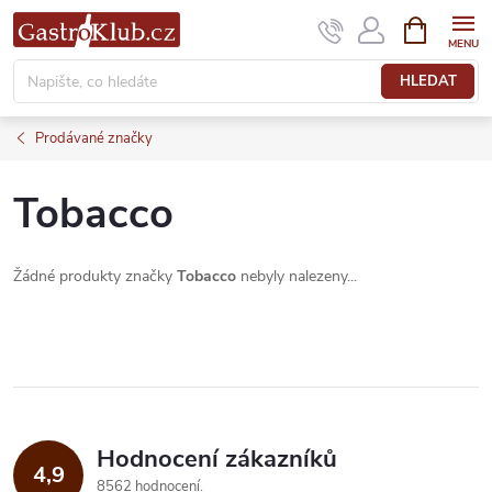
Přejít
NÁKUPNÍ
KOŠÍK
na
obsah
HLEDAT
Prodávané značky
Tobacco
Žádné produkty značky
Tobacco
nebyly nalezeny...
Hodnocení zákazníků
4,9
8562 hodnocení