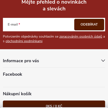
Mějte přehled o novinkách
a slevách
Z
á
E-mail
ODEBÍRAT
p
Potvrzením objednávky souhlasím se
zpracováním osobních údajů
a
s
obchodními podmínkami
a
t
Informace pro vás
í
Facebook
Nákupní košík
0
KS /
0 KČ