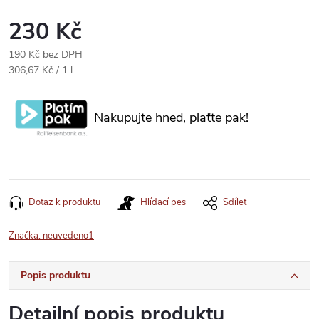
230 Kč
190 Kč bez DPH
Měrná
306,67 Kč / 1 l
cena:
Nakupujte hned, plaťte pak!
Dotaz k produktu
Hlídací pes
Sdílet
Značka:
neuvedeno1
Popis produktu
Detailní popis produktu