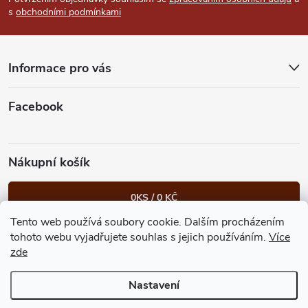
p
s
obchodními podmínkami
a
t
Informace pro vás
í
Facebook
Nákupní košík
0
KS /
0 KČ
Tento web používá soubory cookie. Dalším procházením
Heureka.cz
Facebook
Instagram
Bonvolo - přidej se taky
tohoto webu vyjadřujete souhlas s jejich používáním.
Více
zde
Nastavení
Copyright 2026
GastroKlub.cz
. Všechna práva vyhrazena.
Upravit
nastavení cookies