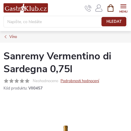
Přejít
NÁKUPNÍ
KOŠÍK
na
obsah
HLEDAT
Víno
Sanremy Vermentino di
Sardegna 0,75l
Neohodnoceno
Podrobnosti hodnocení
Kód produktu:
VII0457