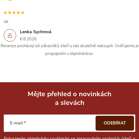
ok
Lenka Sychrová
6.8.2026
Recenze pocházejí od zákazníků, kteří u nás skutečně nakoupili. Ověřujeme je
propojením s objednávkou.
Mějte přehled o novinkách
a slevách
Z
á
E-mail
ODEBÍRAT
Potvrzením objednávky souhlasím se
zpracováním osobních údajů
a