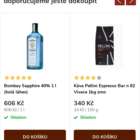
doporučujeme ještě dokoupit
Bombay Sapphire 40% 1 l
Káva Pellini Espresso Bar n 82
(holá láhev)
Vivace 1kg zrno
606 Kč
340 Kč
Měrná
Měrná
606 Kč / 1 l
34 Kč / 100 g
cena:
cena:
Skladem
Skladem
DO KOŠÍKU
DO KOŠÍKU