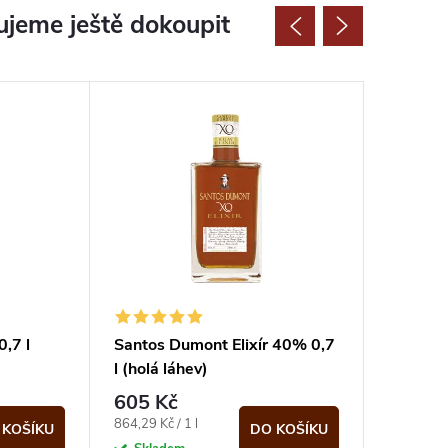
jeme ještě dokoupit
,7 l
Santos Dumont Elixír 40% 0,7
Baileys 
l (holá láhev)
17% 1 l 
605 Kč
443 K
Měrná
Měrná
864,29 Kč / 1 l
443 Kč / 1 
 KOŠÍKU
DO KOŠÍKU
cena:
cena: