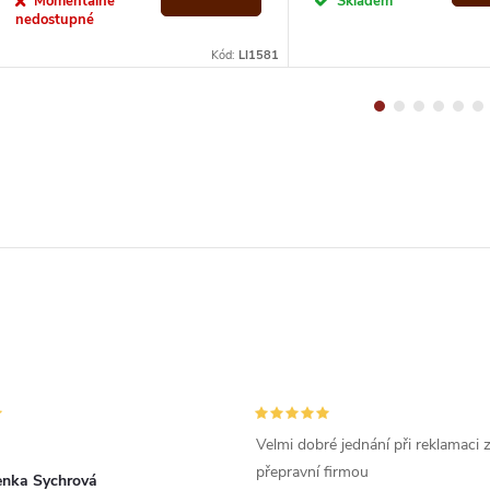
Momentálně
Skladem
nedostupné
Kód:
LI1581
Velmi dobré jednání při reklamaci
přepravní firmou
enka Sychrová