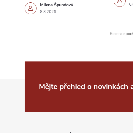
6.
Milena Špundová
8.8.2026
Recenze pochá
Z
Mějte přehled o novinkách
á
p
a