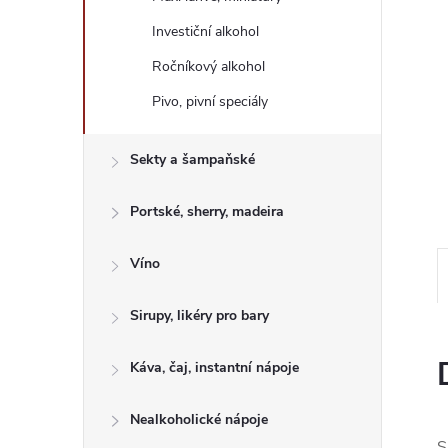
e
Investiční alkohol
l
Ročníkový alkohol
Pivo, pivní speciály
Sekty a šampaňské
Portské, sherry, madeira
Víno
Sirupy, likéry pro bary
Káva, čaj, instantní nápoje
Nealkoholické nápoje
S