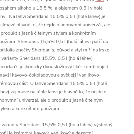
bsahem alkoholu 15,5 %, a objemem 0,5 l v holé
áhvi. Na lahvi Sheridans 15,5% 0,5 l (holá láhev) je
ajímavé hlavně to, že nejde o anonymní univerzál, ale
 produkt s jasně čitelným stylem a konkrétním
oužitím. Sheridans 15,5% 0,5 l (holá láhev) patří do
ortfolia značky Sheridan’s; původ a styl míří na Irsko.
 varianty Sheridans 15,5% 0,5 l (holá láhev)
heridan’s je ikonický dvousložkový likér kombinující
mavší kávovo-čokoládovou a světlejší vanilkovo-
rémovou část. U lahve Sheridans 15,5% 0,5 l (holá
áhev) zajímavé na téhle lahvi je hlavně to, že nejde o
nonymní univerzál, ale o produkt s jasně čitelným
tylem a konkrétním použitím.
 varianty Sheridans 15,5% 0,5 l (holá láhev) výsledný
rofil je krémový, kávový, vanilkový a dezertní.