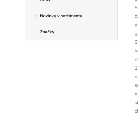
S
z
Novinky v sortimentu
d
Značky
g
S
l
r
1
n
k
n
s
c