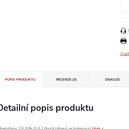
Znač
POPIS PRODUKTU
RECENZE (3)
DISKUZE
Detailní popis produktu
heridans 15,5% 0,5 l (holá láhev) je krémový
likér
s