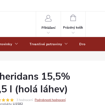
Zpracování osobních dat
Zásady ochrany osobních údajů
Zásady po
NÁKUPNÍ
KOŠÍK
Prázdný košík
Přihlášení
rovinky
Trvanlivé potraviny
Drogerie
heridans 15,5%
,5 l (holá láhev)
3 hodnocení
Podrobnosti hodnocení
produktu:
LI1582