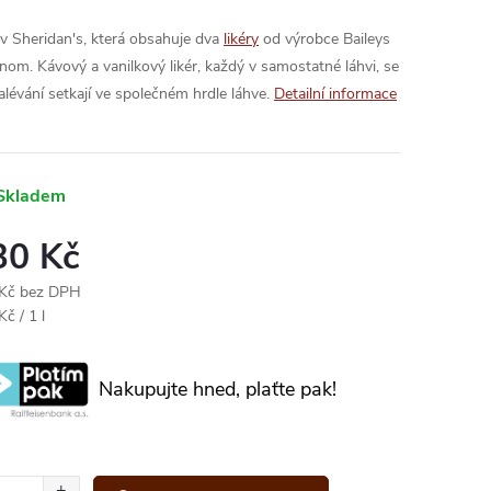
v Sheridan's, která obsahuje dva
likéry
od výrobce Baileys
dnom. Kávový a vanilkový likér, každý v samostatné láhvi, se
alévání setkají ve společném hrdle láhve.
Detailní informace
Skladem
30 Kč
Kč bez DPH
ná
č / 1 l
:
Nakupujte hned, plaťte pak!