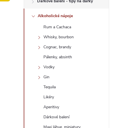
Dárkové balení - tipy na dárky
t
Alkoholické nápoje
r
Rum a Cachaca
a
Whisky, bourbon
n
Cognac, brandy
Pálenky, absinth
n
Vodky
í
Gin
Tequila
p
Likéry
a
Aperitivy
n
Dárkové balení
Maxi láhve, miniatury