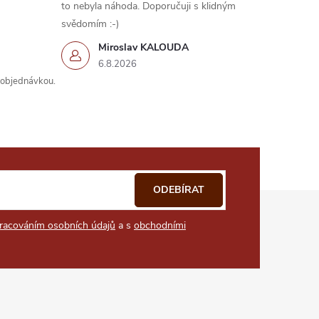
to nebyla náhoda. Doporučuji s klidným
svědomím :-)
Miroslav KALOUDA
6.8.2026
s objednávkou.
ODEBÍRAT
racováním osobních údajů
a s
obchodními