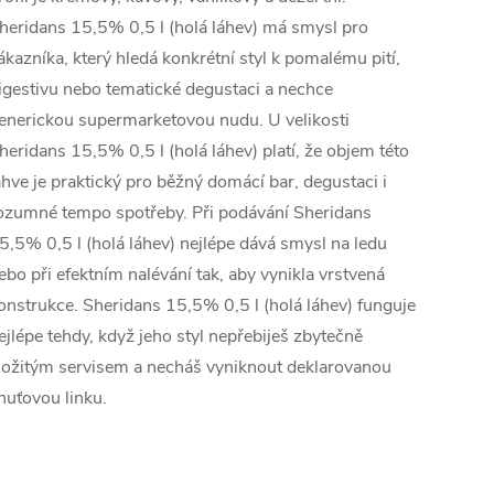
heridans 15,5% 0,5 l (holá láhev) má smysl pro
ákazníka, který hledá konkrétní styl k pomalému pití,
igestivu nebo tematické degustaci a nechce
enerickou supermarketovou nudu. U velikosti
heridans 15,5% 0,5 l (holá láhev) platí, že objem této
ahve je praktický pro běžný domácí bar, degustaci i
ozumné tempo spotřeby. Při podávání Sheridans
5,5% 0,5 l (holá láhev) nejlépe dává smysl na ledu
ebo při efektním nalévání tak, aby vynikla vrstvená
onstrukce. Sheridans 15,5% 0,5 l (holá láhev) funguje
ejlépe tehdy, když jeho styl nepřebiješ zbytečně
ložitým servisem a necháš vyniknout deklarovanou
huťovou linku.