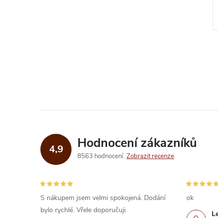
Skladem
Kód:
LI15
Kód:
RU9978
Hodnocení zákazníků
4,9
8563 hodnocení
Zobrazit recenze
S nákupem jsem velmi spokojená. Dodání
ok
bylo rychlé. Vřele doporučuji
L