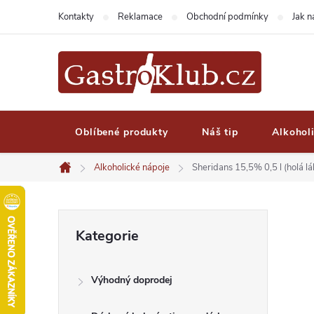
Přejít
Kontakty
Reklamace
Obchodní podmínky
Jak 
na
obsah
Oblíbené produkty
Náš tip
Alkohol
Alkoholické nápoje
Sheridans 15,5% 0,5 l (holá lá
Domů
P
Přeskočit
Kategorie
kategorie
o
Výhodný doprodej
s