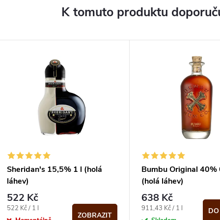
K tomuto produktu doporuču
Sheridan's 15,5% 1 l (holá
Bumbu Original 40% 0
láhev)
(holá láhev)
522 Kč
638 Kč
Měrná
Měrná
522 Kč / 1 l
911,43 Kč / 1 l
DO
ZOBRAZIT
cena:
cena: