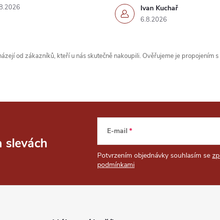
8.2026
Ivan Kuchař
6.8.2026
zejí od zákazníků, kteří u nás skutečně nakoupili. Ověřujeme je propojením 
E-mail
a slevách
Potvrzením objednávky souhlasím se
zp
podmínkami