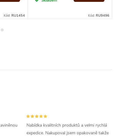
Skladem
Sklad
Kód:
RU1454
Kód:
RU9496
 zaviněnou
Nabídka kvalitních produktů a velmi rychlá
expedice. Nakupoval jsem opakovaně takže