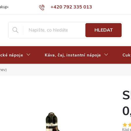
+420 792 335 013
nakupovat
Výdejní místa a ceny dopravy
Často kladené otázky
HLEDAT
ické nápoje
Káva, čaj, instantní nápoje
Cuk
hev)
S
0
Kód 