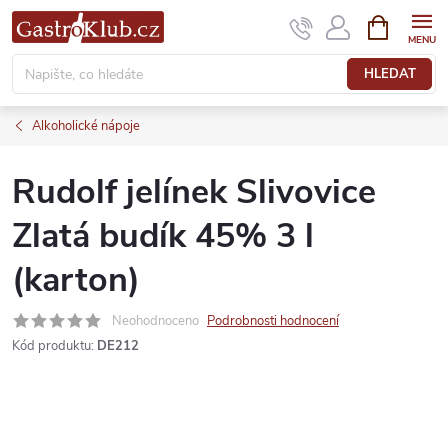
Přejít
NÁKUPNÍ
KOŠÍK
na
obsah
HLEDAT
Alkoholické nápoje
Rudolf jelínek Slivovice
Zlatá budík 45% 3 l
(karton)
Neohodnoceno
Podrobnosti hodnocení
Kód produktu:
DE212