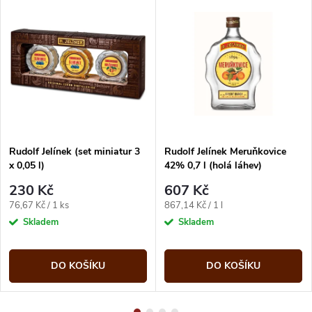
Rudolf Jelínek (set miniatur 3
Rudolf Jelínek Meruňkovice
x 0,05 l)
42% 0,7 l (holá láhev)
230 Kč
607 Kč
Měrná
Měrná
76,67 Kč / 1 ks
867,14 Kč / 1 l
cena:
cena:
Skladem
Skladem
DO KOŠÍKU
DO KOŠÍKU