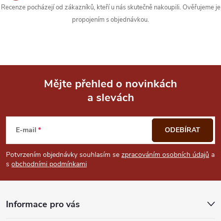
Recenze pocházejí od zákazníků, kteří u nás skutečně nakoupili. Ověřujeme je
propojením s objednávkou.
Mějte přehled o novinkách
a slevách
Z
á
E-mail
ODEBÍRAT
p
Potvrzením objednávky souhlasím se
zpracováním osobních údajů
a
s
obchodními podmínkami
a
t
Informace pro vás