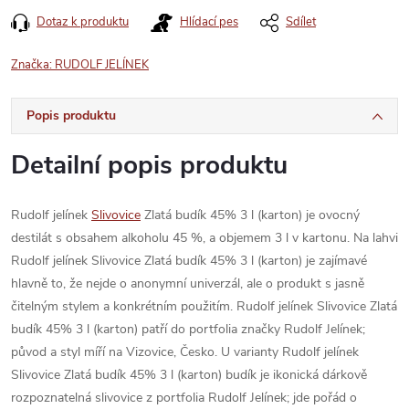
Dotaz k produktu
Hlídací pes
Sdílet
Značka:
RUDOLF JELÍNEK
Popis produktu
Detailní popis produktu
Rudolf jelínek
Slivovice
Zlatá budík 45% 3 l (karton) je ovocný
destilát s obsahem alkoholu 45 %, a objemem 3 l v kartonu. Na lahvi
Rudolf jelínek Slivovice Zlatá budík 45% 3 l (karton) je zajímavé
hlavně to, že nejde o anonymní univerzál, ale o produkt s jasně
čitelným stylem a konkrétním použitím. Rudolf jelínek Slivovice Zlatá
budík 45% 3 l (karton) patří do portfolia značky Rudolf Jelínek;
původ a styl míří na Vizovice, Česko. U varianty Rudolf jelínek
Slivovice Zlatá budík 45% 3 l (karton) budík je ikonická dárkově
rozpoznatelná slivovice z portfolia Rudolf Jelínek; jde pořád o