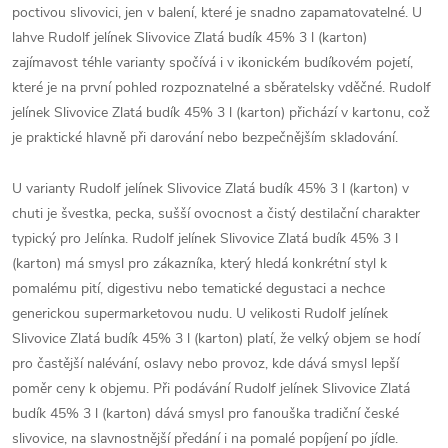
poctivou slivovici, jen v balení, které je snadno zapamatovatelné. U
lahve Rudolf jelínek Slivovice Zlatá budík 45% 3 l (karton)
zajímavost téhle varianty spočívá i v ikonickém budíkovém pojetí,
které je na první pohled rozpoznatelné a sběratelsky vděčné. Rudolf
jelínek Slivovice Zlatá budík 45% 3 l (karton) přichází v kartonu, což
je praktické hlavně při darování nebo bezpečnějším skladování.
U varianty Rudolf jelínek Slivovice Zlatá budík 45% 3 l (karton) v
chuti je švestka, pecka, sušší ovocnost a čistý destilační charakter
typický pro Jelínka. Rudolf jelínek Slivovice Zlatá budík 45% 3 l
(karton) má smysl pro zákazníka, který hledá konkrétní styl k
pomalému pití, digestivu nebo tematické degustaci a nechce
generickou supermarketovou nudu. U velikosti Rudolf jelínek
Slivovice Zlatá budík 45% 3 l (karton) platí, že velký objem se hodí
pro častější nalévání, oslavy nebo provoz, kde dává smysl lepší
poměr ceny k objemu. Při podávání Rudolf jelínek Slivovice Zlatá
budík 45% 3 l (karton) dává smysl pro fanouška tradiční české
slivovice, na slavnostnější předání i na pomalé popíjení po jídle.