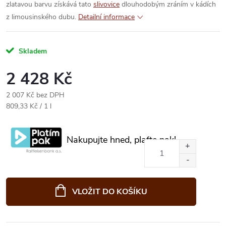
zlatavou barvu získává tato
slivovice
dlouhodobým zráním v kádích
z limousinského dubu.
Detailní informace
Skladem
2 428 Kč
2 007 Kč bez DPH
Měrná
809,33 Kč / 1 l
cena:
Nakupujte hned, plaťte pak!
VLOŽIT DO KOŠÍKU