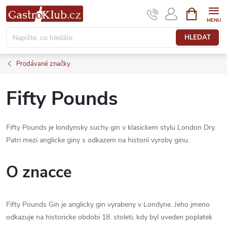
Přejít
NÁKUPNÍ
KOŠÍK
na
obsah
HLEDAT
Prodávané značky
Fifty Pounds
Fifty Pounds je londynsky suchy gin v klasickem stylu London Dry.
Patri mezi anglicke giny s odkazem na historii vyroby ginu.
O znacce
Fifty Pounds Gin je anglicky gin vyrabeny v Londyne. Jeho jmeno
odkazuje na historicke obdobi 18. stoleti, kdy byl uveden poplatek