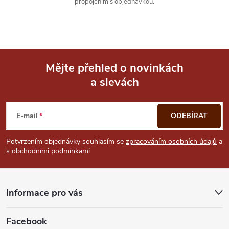
propojením s objednávkou.
Mějte přehled o novinkách
a slevách
Z
á
E-mail
ODEBÍRAT
p
Potvrzením objednávky souhlasím se
zpracováním osobních údajů
a
s
obchodními podmínkami
a
t
Informace pro vás
í
Facebook