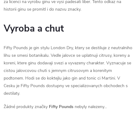
za licenci na vyrobu ginu ve vysi padesati liber. Tento odkaz na
historii ginu se promitl i do nazvu znacky.
Vyroba a chut
Fifty Pounds je gin stylu London Dry, ktery se destiluje z neutralniho
lihu se smesi botanikalu. Vedle jalovce se uplatnuji citrusy, koreny a
koreni, ktere ginu dodavaji svezi a vyvazeny charakter. Vyznacuje se
cistou jalovcovou chuti s jemnym citrusovym a korenitym
podtonem. Hodi se do koktejlu jako gin and tonic ci Martini. V
Cesku je Fifty Pounds dostupny ve specializovanych obchodech s
destilaty.
Žádné produkty značky
Fifty Pounds
nebyly nalezeny...