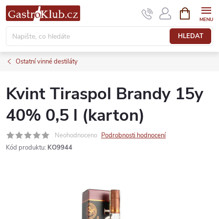
Přejít
NÁKUPNÍ
KOŠÍK
na
obsah
HLEDAT
Ostatní vinné destiláty
Kvint Tiraspol Brandy 15y
40% 0,5 l (karton)
Neohodnoceno
Podrobnosti hodnocení
Kód produktu:
KO9944