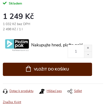
Skladem
1 249 Kč
1 032 Kč bez DPH
Měrná
2 498 Kč / 1 l
cena:
Nakupujte hned, plaťte pak!
VLOŽIT DO KOŠÍKU
Dotaz k produktu
Hlídací pes
Sdílet
Značka:
Kvint