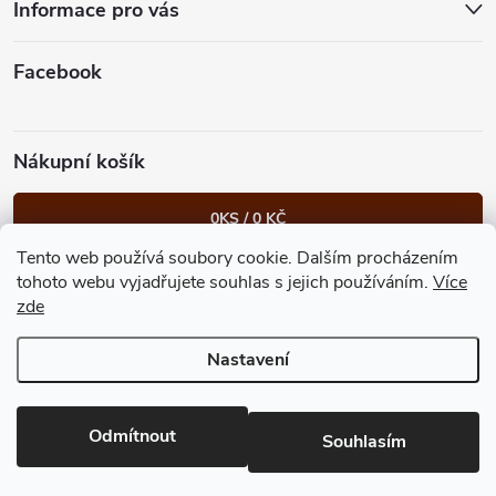
t
Informace pro vás
í
Facebook
Nákupní košík
0
KS /
0 KČ
Tento web používá soubory cookie. Dalším procházením
Heureka.cz
Facebook
Instagram
Bonvolo - přidej se taky
tohoto webu vyjadřujete souhlas s jejich používáním.
Více
zde
Nastavení
Copyright 2026
GastroKlub.cz
. Všechna práva vyhrazena.
Upravit
nastavení cookies
Vytvořil Shoptet Premium
Odmítnout
Souhlasím
Vstupem na tyto stránky prohlašuji, že je mi více jak 18 let.