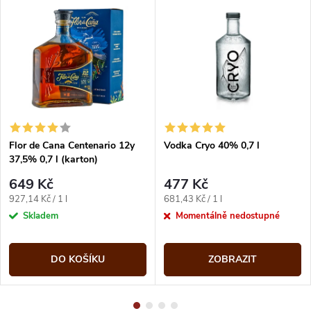
Flor de Cana Centenario 12y
Vodka Cryo 40% 0,7 l
37,5% 0,7 l (karton)
649 Kč
477 Kč
Měrná
Měrná
927,14 Kč / 1 l
681,43 Kč / 1 l
cena:
cena:
Skladem
Momentálně nedostupné
DO KOŠÍKU
ZOBRAZIT