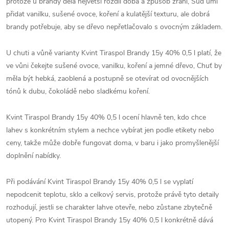
protože u brandy dělá největší rozdíl doba a způsob zrání, Sud umí
přidat vanilku, sušené ovoce, koření a kulatější texturu, ale dobrá
brandy potřebuje, aby se dřevo nepřetlačovalo s ovocným základem.
U chuti a vůně varianty Kvint Tiraspol Brandy 15y 40% 0,5 l platí, že
ve vůni čekejte sušené ovoce, vanilku, koření a jemné dřevo, Chuť by
měla být hebká, zaoblená a postupně se otevírat od ovocnějších
tónů k dubu, čokoládě nebo sladkému koření.
Kvint Tiraspol Brandy 15y 40% 0,5 l ocení hlavně ten, kdo chce
lahev s konkrétním stylem a nechce vybírat jen podle etikety nebo
ceny, takže může dobře fungovat doma, v baru i jako promyšlenější
doplnění nabídky.
Při podávání Kvint Tiraspol Brandy 15y 40% 0,5 l se vyplatí
nepodcenit teplotu, sklo a celkový servis, protože právě tyto detaily
rozhodují, jestli se charakter lahve otevře, nebo zůstane zbytečně
utopený. Pro Kvint Tiraspol Brandy 15y 40% 0,5 l konkrétně dává