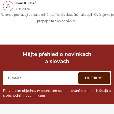
Ivan Kuchař
6.8.2026
Recenze pocházejí od zákazníků, kteří u nás skutečně nakoupili. Ověřujeme je
propojením s objednávkou.
Mějte přehled o novinkách
a slevách
Z
á
E-mail
ODEBÍRAT
p
Potvrzením objednávky souhlasím se
zpracováním osobních údajů
a
s
obchodními podmínkami
a