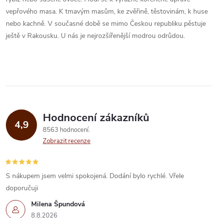
vepřového masa. K tmavým masům, ke zvěřině, těstovinám, k huse
nebo kachně. V současné době se mimo Českou republiku pěstuje
ještě v Rakousku. U nás je nejrozšířenější modrou odrůdou.
Hodnocení zákazníků
4,9
8563 hodnocení
Zobrazit recenze
S nákupem jsem velmi spokojená. Dodání bylo rychlé. Vřele
doporučuji
Milena Špundová
8.8.2026