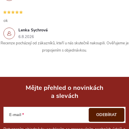
ok
Lenka Sychrová
6.8.2026
Recenze pocházejí od zákazníků, kteří u nás skutečně nakoupili. Ověřujeme je
propojením s objednávkou.
Mějte přehled o novinkách
a slevách
Z
á
E-mail
ODEBÍRAT