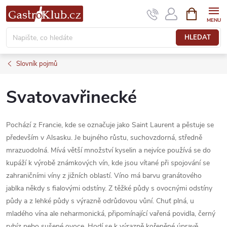
Přejít
NÁKUPNÍ
KOŠÍK
na
obsah
HLEDAT
Slovník pojmů
Svatovavřinecké
Pochází z Francie, kde se označuje jako Saint Laurent a pěstuje se
především v Alsasku. Je bujného růstu, suchovzdorná, středně
mrazuodolná. Mívá větší množství kyselin a nejvíce používá se do
kupáží k výrobě známkových vín, kde jsou vítané při spojování se
zahraničními víny z jižních oblastí. Víno má barvu granátového
jablka někdy s fialovými odstíny. Z těžké půdy s ovocnými odstíny
půdy a z lehké půdy s výrazně odrůdovou vůní. Chuť plná, u
mladého vína ale neharmonická, připomínající vařená povidla, černý
rybíz nebo sušené ovoce. Hodí se k výrazně kořeněné úpravě