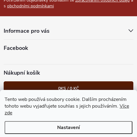
p
Potvrzením objednávky souhlasím se
zpracováním osobních údajů
a
s
obchodními podmínkami
a
t
Informace pro vás
í
Facebook
Nákupní košík
0
KS /
0 KČ
Tento web používá soubory cookie. Dalším procházením
Heureka.cz
Facebook
Instagram
Bonvolo - přidej se taky
tohoto webu vyjadřujete souhlas s jejich používáním.
Více
zde
Nastavení
Copyright 2026
GastroKlub.cz
. Všechna práva vyhrazena.
Upravit
nastavení cookies