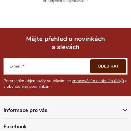
propojením s objednávkou.
Mějte přehled o novinkách
a slevách
Z
á
E-mail
ODEBÍRAT
p
Potvrzením objednávky souhlasím se
zpracováním osobních údajů
a
s
obchodními podmínkami
a
t
Informace pro vás
í
Facebook