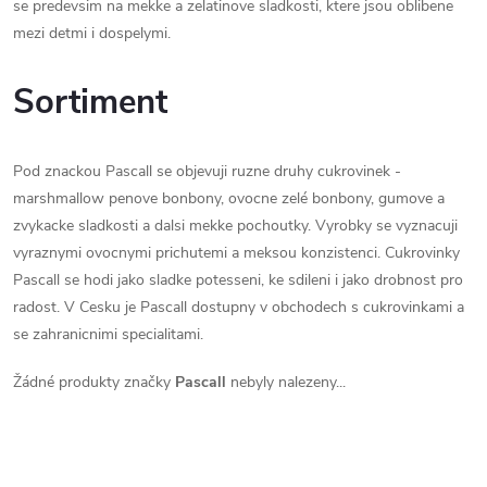
se predevsim na mekke a zelatinove sladkosti, ktere jsou oblibene
mezi detmi i dospelymi.
Sortiment
Pod znackou Pascall se objevuji ruzne druhy cukrovinek -
marshmallow penove bonbony, ovocne zelé bonbony, gumove a
zvykacke sladkosti a dalsi mekke pochoutky. Vyrobky se vyznacuji
vyraznymi ovocnymi prichutemi a meksou konzistenci. Cukrovinky
Pascall se hodi jako sladke potesseni, ke sdileni i jako drobnost pro
radost. V Cesku je Pascall dostupny v obchodech s cukrovinkami a
se zahranicnimi specialitami.
Žádné produkty značky
Pascall
nebyly nalezeny...