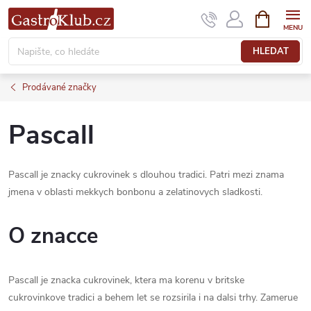
Přejít
NÁKUPNÍ
KOŠÍK
na
obsah
HLEDAT
Prodávané značky
Pascall
Pascall je znacky cukrovinek s dlouhou tradici. Patri mezi znama
jmena v oblasti mekkych bonbonu a zelatinovych sladkosti.
O znacce
Pascall je znacka cukrovinek, ktera ma korenu v britske
cukrovinkove tradici a behem let se rozsirila i na dalsi trhy. Zamerue