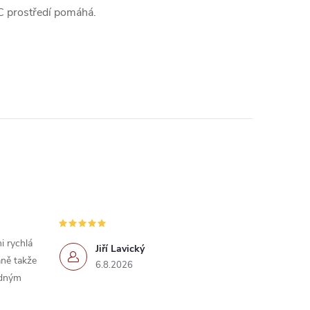
2C prostředí pomáhá.
i rychlá
Jiří Lavický
ně takže
6.8.2026
idným