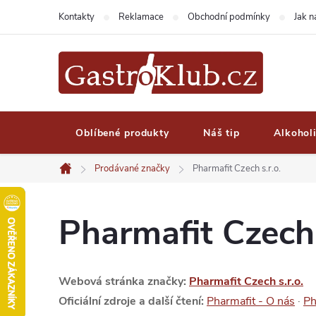
Přejít
Kontakty
Reklamace
Obchodní podmínky
Jak 
na
obsah
Oblíbené produkty
Náš tip
Alkohol
Prodávané značky
Pharmafit Czech s.r.o.
Domů
Pharmafit Czech 
Webová stránka značky:
Pharmafit Czech s.r.o.
Oficiální zdroje a další čtení:
Pharmafit - O nás
·
Ph