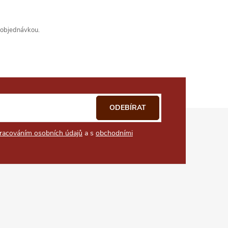
s objednávkou.
ODEBÍRAT
racováním osobních údajů
a s
obchodními