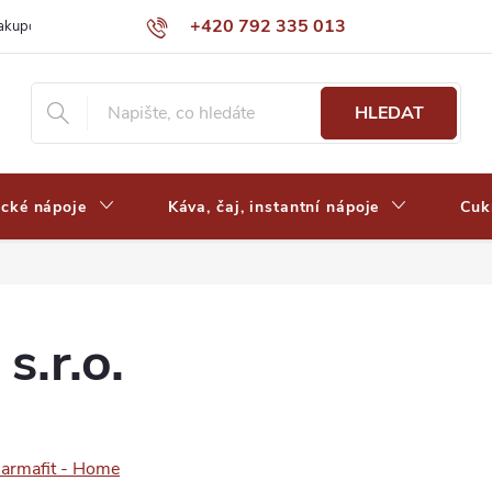
+420 792 335 013
nakupovat
Výdejní místa a ceny dopravy
Často kladené otázky
HLEDAT
ické nápoje
Káva, čaj, instantní nápoje
Cuk
s.r.o.
armafit - Home