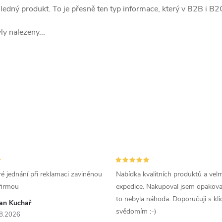
sledný produkt. To je přesně ten typ informace, který v B2B i B
y nalezeny...
é jednání při reklamaci zaviněnou
Nabídka kvalitních produktů a velm
firmou
expedice. Nakupoval jsem opakova
to nebyla náhoda. Doporučuji s kl
van Kuchař
svědomím :-)
8.2026