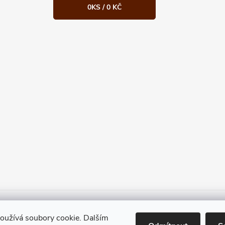
0
KS /
0 KČ
Heureka.cz
Facebook
Instagram
Bonvolo - přidej se taky
oužívá soubory cookie. Dalším