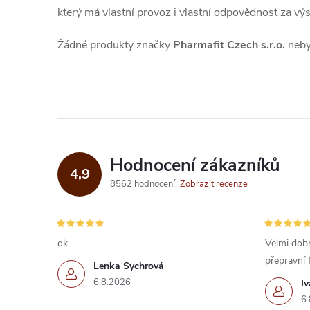
který má vlastní provoz i vlastní odpovědnost za vý
Žádné produkty značky
Pharmafit Czech s.r.o.
nebyl
Hodnocení zákazníků
4,9
8562 hodnocení
Zobrazit recenze
ok
Velmi dobr
přepravní 
Lenka Sychrová
6.8.2026
I
6.