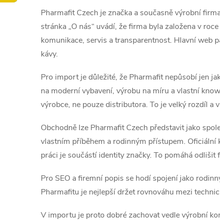
Pharmafit Czech je značka a současně výrobní firma
stránka „O nás“ uvádí, že firma byla založena v roce
komunikace, servis a transparentnost. Hlavní web p
kávy.
Pro import je důležité, že Pharmafit nepůsobí jen ja
na moderní vybavení, výrobu na míru a vlastní kno
výrobce, ne pouze distributora. To je velký rozdíl a 
Obchodně lze Pharmafit Czech představit jako spolehl
vlastním příběhem a rodinným přístupem. Oficiální k
práci je součástí identity značky. To pomáhá odliš
Pro SEO a firemní popis se hodí spojení jako rodinn
Pharmafitu je nejlepší držet rovnováhu mezi techni
V importu je proto dobré zachovat vedle výrobní kom