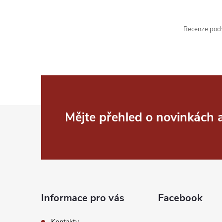
Recenze pochá
Z
Mějte přehled o novinkách
á
p
a
Informace pro vás
Facebook
t
Kontakty