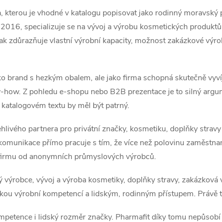
, kterou je vhodné v katalogu popisovat jako rodinný moravský
 2016, specializuje se na vývoj a výrobu kosmetických produktů 
ak zdůrazňuje vlastní výrobní kapacity, možnost zakázkové výrob
ko brand s hezkým obalem, ale jako firma schopná skutečně vyvíje
w-how. Z pohledu e-shopu nebo B2B prezentace je to silný arg
v katalogovém textu by měl být patrný.
ivého partnera pro privátní značky, kosmetiku, doplňky stravy i
omunikace přímo pracuje s tím, že více než polovinu zaměstnanců
it firmu od anonymních průmyslových výrobců.
ý výrobce, vývoj a výroba kosmetiky, doplňky stravy, zakázková 
ckou výrobní kompetencí a lidským, rodinným přístupem. Právě to
petence i lidský rozměr značky. Pharmafit díky tomu nepůsobí st