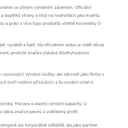
 podnik se silným výrobním zázemím. Oficiální
a doplňků stravy a stojí na hodnotách jako kvalita,
y a práci s více typy produktů včetně kosmetiky či
t, vyrábět a balit. Na oficiálním webu je vidět důraz
ument, protože značka získává důvěryhodnost
 související výrobní služby, ale zároveň jako firmu s
 tvoří rodinní příslušníci a že osobní vztah k
výroba, Morava a vlastní výrobní kapacity. U
 dává značce pevný a uvěřitelný profil.
rojeně ani korporátně odtažitě, ale jako partner,