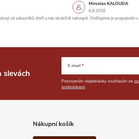
Miroslav KALOUDA
6.8.2026
zejí od zákazníků, kteří u nás skutečně nakoupili. Ověřujeme je propojením 
E-mail
a slevách
Potvrzením objednávky souhlasím se
zp
podmínkami
Nákupní košík