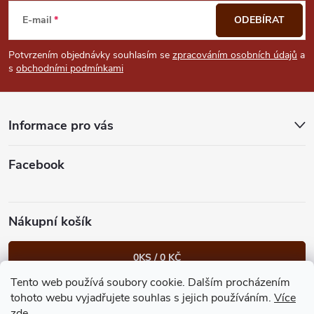
á
E-mail
ODEBÍRAT
p
Potvrzením objednávky souhlasím se
zpracováním osobních údajů
a
s
obchodními podmínkami
a
t
Informace pro vás
í
Facebook
Nákupní košík
0
KS /
0 KČ
Tento web používá soubory cookie. Dalším procházením
Heureka.cz
Facebook
Instagram
Bonvolo - přidej se taky
tohoto webu vyjadřujete souhlas s jejich používáním.
Více
zde