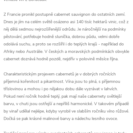
Z Francie pronikl postupně cabernet sauvignon do ostatních zemí.
Dnes je jím na celém světě osázeno asi 140 tisíc hektarů vinic, což z
něj dělá sedmou nejrozšířenější odrůdu. Je náročnější na podmínky
pěstování, potřebuje hodně sluníčka, dobrou půdu, velmi dobře
odolává suchu, a proto se rozšířil i do teplých krajů - například do
Afriky nebo Austrálie. V českých a moravských podmínkách obvykle
cabernet dozrává hodně pozdě, nejdřív v polovině měsíce října.
Charakteristickým projevem cabernetů je v dobrých ročnících
příjemná kořenitost a pikantnost. Vína jsou to plná, s příjemnou
tříslovinou a mohou i po nějakou dobu dále vyzrávat v lahvích.
Pokud není ročník hodně teplý, pak mají naše cabernety světlejší
barvu, v chuti jsou ostřejší a nepříliš harmonické. V takovém případě
by vinař udělal nejlépe, kdyby vyrobil ve slabším ročníku víno růžové.
Dočká se pak krásné malinové barvy a nádechu lesního ovoce.