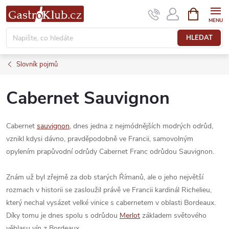
Přejít
NÁKUPNÍ
KOŠÍK
na
obsah
HLEDAT
Slovník pojmů
Cabernet Sauvignon
Cabernet
sauvignon
, dnes jedna z nejmódnějších modrých odrůd,
vznikl kdysi dávno, pravděpodobně ve Francii, samovolným
opylením prapůvodní odrůdy Cabernet Franc odrůdou Sauvignon.
Znám už byl zřejmě za dob starých Římanů, ale o jeho největší
rozmach v historii se zasloužil právě ve Francii kardinál Richelieu,
který nechal vysázet velké vinice s cabernetem v oblasti Bordeaux.
Díky tomu je dnes spolu s odrůdou
Merlot
základem světového
věhlasu vín z Bordeaux.