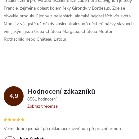
Tradiční zemí pro výrobu excelentních cabernetů sauvignon je tedy
Francie, zejména oblast kolem řeky Girondy v Bordeaux. Zde se
obvykle produkují jedny z nejlepších, ale také nejdražších vín světa.
Mnozí z vás jistě už někdy zaslechli alespoň některé názvy slavných
vín, jakými jsou třeba Château Margaux, Château Mouton
Rothschild nebo Château Latour.
Hodnocení zákazníků
4,9
8561 hodnocení
Zobrazit recenze
Velmi dobré jednání při reklamaci zaviněnou přepravní firmou
Ivan Kuchař