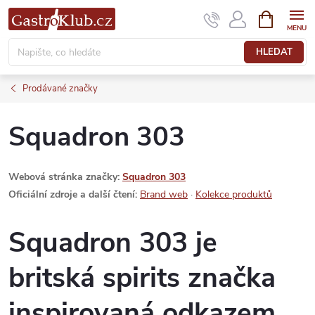
Přejít
NÁKUPNÍ
KOŠÍK
na
obsah
HLEDAT
Prodávané značky
Squadron 303
Webová stránka značky:
Squadron 303
Oficiální zdroje a další čtení:
Brand web
·
Kolekce produktů
Squadron 303 je
britská spirits značka
inspirovaná odkazem