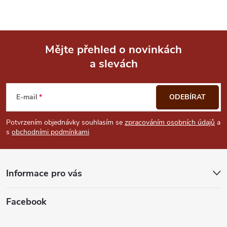
Mějte přehled o novinkách
a slevách
Z
á
E-mail
ODEBÍRAT
p
Potvrzením objednávky souhlasím se
zpracováním osobních údajů
a
s
obchodními podmínkami
a
t
Informace pro vás
í
Facebook