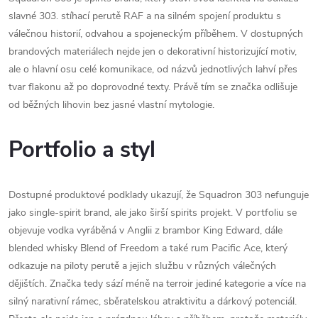
slavné 303. stíhací perutě RAF a na silném spojení produktu s
válečnou historií, odvahou a spojeneckým příběhem. V dostupných
brandových materiálech nejde jen o dekorativní historizující motiv,
ale o hlavní osu celé komunikace, od názvů jednotlivých lahví přes
tvar flakonu až po doprovodné texty. Právě tím se značka odlišuje
od běžných lihovin bez jasné vlastní mytologie.
Portfolio a styl
Dostupné produktové podklady ukazují, že Squadron 303 nefunguje
jako single-spirit brand, ale jako širší spirits projekt. V portfoliu se
objevuje vodka vyráběná v Anglii z brambor King Edward, dále
blended whisky Blend of Freedom a také rum Pacific Ace, který
odkazuje na piloty perutě a jejich službu v různých válečných
dějištích. Značka tedy sází méně na terroir jediné kategorie a více na
silný narativní rámec, sběratelskou atraktivitu a dárkový potenciál.