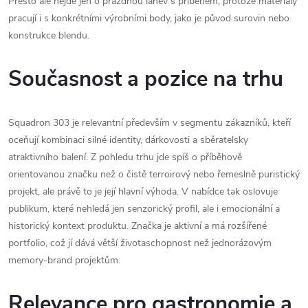
Přesto ale nejde jen o prázdnou láhev s příběhem, protože materiály
pracují i s konkrétními výrobními body, jako je původ surovin nebo
konstrukce blendu.
Současnost a pozice na trhu
Squadron 303 je relevantní především v segmentu zákazníků, kteří
oceňují kombinaci silné identity, dárkovosti a sběratelsky
atraktivního balení. Z pohledu trhu jde spíš o příběhově
orientovanou značku než o čistě terroirový nebo řemeslně puristický
projekt, ale právě to je její hlavní výhoda. V nabídce tak oslovuje
publikum, které nehledá jen senzorický profil, ale i emocionální a
historický kontext produktu. Značka je aktivní a má rozšířené
portfolio, což jí dává větší životaschopnost než jednorázovým
memory-brand projektům.
Relevance pro gastronomie a