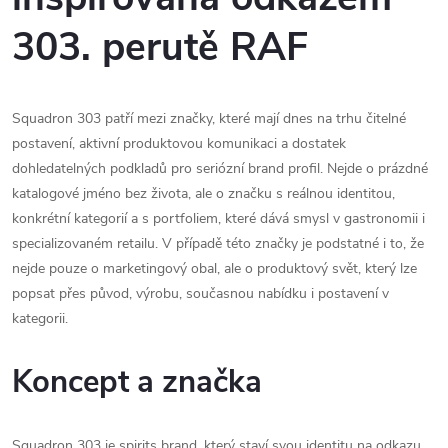
303. perutě RAF
Squadron 303 patří mezi značky, které mají dnes na trhu čitelné
postavení, aktivní produktovou komunikaci a dostatek
dohledatelných podkladů pro seriózní brand profil. Nejde o prázdné
katalogové jméno bez života, ale o značku s reálnou identitou,
konkrétní kategorií a s portfoliem, které dává smysl v gastronomii i
specializovaném retailu. V případě této značky je podstatné i to, že
nejde pouze o marketingový obal, ale o produktový svět, který lze
popsat přes původ, výrobu, současnou nabídku i postavení v
kategorii.
Koncept a značka
Squadron 303 je spirits brand, který staví svou identitu na odkazu