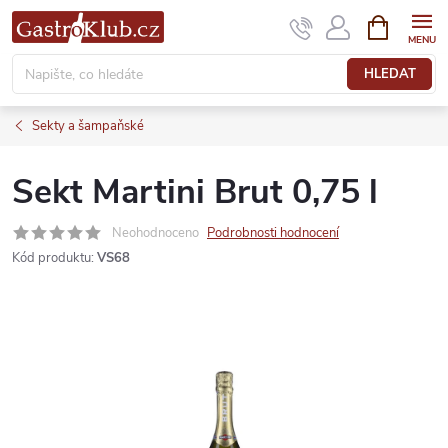
Přejít
NÁKUPNÍ
KOŠÍK
na
obsah
HLEDAT
Sekty a šampaňské
Sekt Martini Brut 0,75 l
Neohodnoceno
Podrobnosti hodnocení
Kód produktu:
VS68