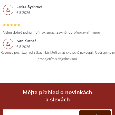
Lenka Sychrová
6.8.2026
Velmi dobré jednání při reklamaci zaviněnou přepravní firmou
Ivan Kuchař
6.8.2026
Recenze pocházejí od zákazníků, kteří u nás skutečně nakoupili. Ověřujeme je
propojením s objednávkou.
Mějte přehled o novinkách
a slevách
Z