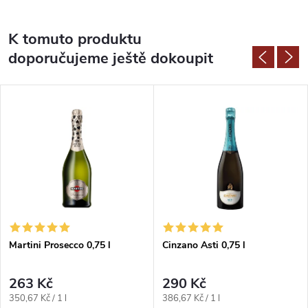
K tomuto produktu
doporučujeme ještě dokoupit
Martini Prosecco 0,75 l
Cinzano Asti 0,75 l
263 Kč
290 Kč
Měrná
Měrná
350,67 Kč / 1 l
386,67 Kč / 1 l