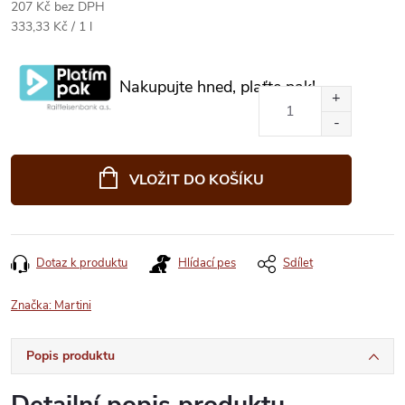
207 Kč bez DPH
Měrná
333,33 Kč / 1 l
cena:
Nakupujte hned, plaťte pak!
VLOŽIT DO KOŠÍKU
Dotaz k produktu
Hlídací pes
Sdílet
Značka:
Martini
Popis produktu
Detailní popis produktu