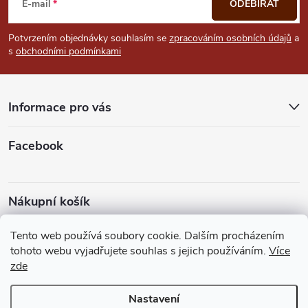
á
E-mail
ODEBÍRAT
p
Potvrzením objednávky souhlasím se
zpracováním osobních údajů
a
s
obchodními podmínkami
a
t
Informace pro vás
í
Facebook
Nákupní košík
Tento web používá soubory cookie. Dalším procházením
0
KS /
0 KČ
tohoto webu vyjadřujete souhlas s jejich používáním.
Více
zde
Heureka.cz
Facebook
Instagram
Bonvolo - přidej se taky
Nastavení