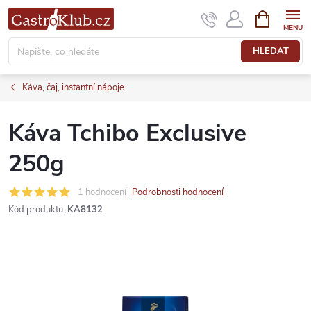
Přejít
NÁKUPNÍ
KOŠÍK
na
obsah
HLEDAT
Káva, čaj, instantní nápoje
Káva Tchibo Exclusive
250g
1 hodnocení
Podrobnosti hodnocení
Kód produktu:
KA8132