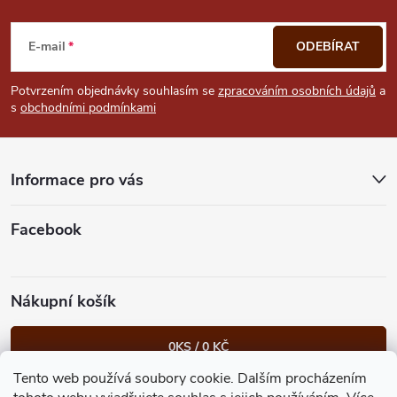
Z
á
E-mail
ODEBÍRAT
p
Potvrzením objednávky souhlasím se
zpracováním osobních údajů
a
s
obchodními podmínkami
a
t
Informace pro vás
í
Facebook
Nákupní košík
0
KS /
0 KČ
Tento web používá soubory cookie. Dalším procházením
Heureka.cz
Facebook
Instagram
Bonvolo - přidej se taky