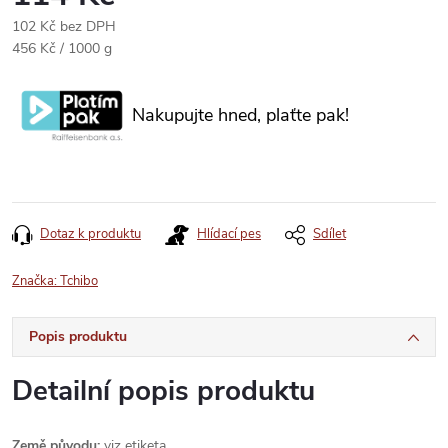
102 Kč bez DPH
Měrná
456 Kč / 1000 g
cena:
Nakupujte hned, plaťte pak!
Dotaz k produktu
Hlídací pes
Sdílet
Značka:
Tchibo
Popis produktu
Detailní popis produktu
Země původu:
viz etiketa