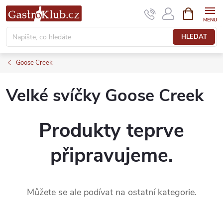
Přejít
NÁKUPNÍ
KOŠÍK
na
obsah
HLEDAT
Goose Creek
Velké svíčky Goose Creek
Produkty teprve
připravujeme.
Můžete se ale podívat na ostatní kategorie.