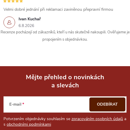
Velmi dobré jednání při reklamaci zaviněnou přepravní firmou
Ivan Kuchař
6.8.2026
Recenze pocházejí od zákazníků, kteří u nás skutečně nakoupili. Ověřujeme je
propojením s objednávkou.
Mějte přehled o novinkách
a slevách
Z
á
E-mail
ODEBÍRAT
p
Potvrzením objednávky souhlasím se
zpracováním osobních údajů
a
s
obchodními podmínkami