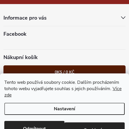
a
t
Informace pro vás
í
Facebook
Nákupní košík
0
KS /
0 KČ
Tento web používá soubory cookie. Dalším procházením
Heureka.cz
Facebook
Instagram
Bonvolo - přidej se taky
tohoto webu vyjadřujete souhlas s jejich používáním.
Více
zde
Nastavení
Copyright 2026
GastroKlub.cz
. Všechna práva vyhrazena.
Upravit
nastavení cookies
Vytvořil Shoptet Premium
Odmítnout