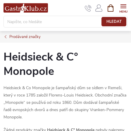
Přejít
NÁKUPNÍ
KOŠÍK
na
obsah
HLEDAT
Prodávané značky
Heidsieck & C°
Monopole
Heidsieck & Co Monopole je šampaňský dům se sídlem v Remeši,
který v roce 1785 založil Florens-Louis Heidsieck. Obchodní značka
„Monopole“ se používá od roku 1860. Dům dodával šampaňské
řadě evropských dvorů a dnes patří do skupiny Vranken-Pommery
Monopole.
Žádné produkty značky
Heidsieck & C° Monopole
nebyly nalezeny...