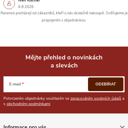
Ivan Kuchař
6.8.2026
Recenze pocházejí od zákazníků, kteří u nás skutečně nakoupili. Ověřujeme je
propojením s objednávkou.
Mějte přehled o novinkách
a slevách
Z
á
E-mail
ODEBÍRAT
p
Potvrzením objednávky souhlasím se
zpracováním osobních údajů
a
s
obchodními podmínkami
a
t
Informace pro vás