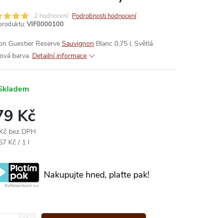
2 hodnocení
Podrobnosti hodnocení
produktu:
VIF0000100
on Guestier Reserve
Sauvignon
Blanc 0,75 l, Světlá
ová barva.
Detailní informace
Skladem
79 Kč
Kč bez DPH
ná
7 Kč / 1 l
:
Nakupujte hned, plaťte pak!