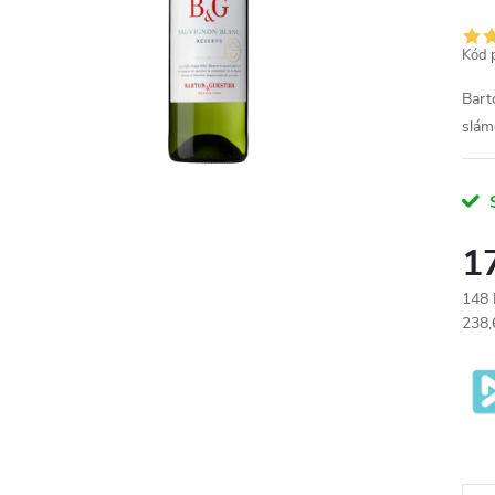
Kód 
Bart
slám
1
148 
Měr
238,6
cena