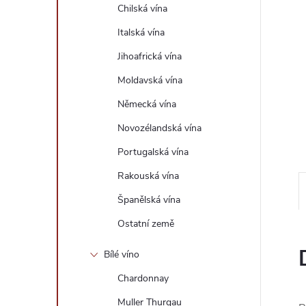
e
Chilská vína
Italská vína
l
Jihoafrická vína
Moldavská vína
Německá vína
Novozélandská vína
Portugalská vína
Rakouská vína
Španělská vína
Ostatní země
Bílé víno
Chardonnay
Muller Thurgau