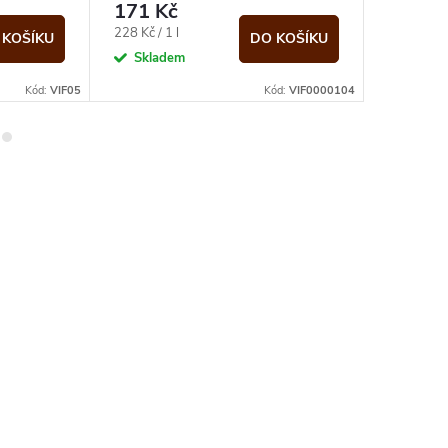
171 Kč
244 K
Měrná
Měrná
228 Kč / 1 l
325,33 Kč 
 KOŠÍKU
DO KOŠÍKU
cena:
cena:
Skladem
Sklad
Kód:
VIF05
Kód:
VIF0000104