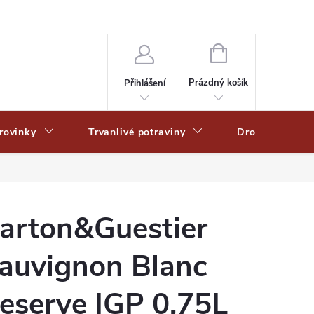
Zpracování osobních dat
Zásady ochrany osobních údajů
Zásady po
NÁKUPNÍ
KOŠÍK
Prázdný košík
Přihlášení
rovinky
Trvanlivé potraviny
Drogerie
arton&Guestier
auvignon Blanc
eserve IGP 0,75L