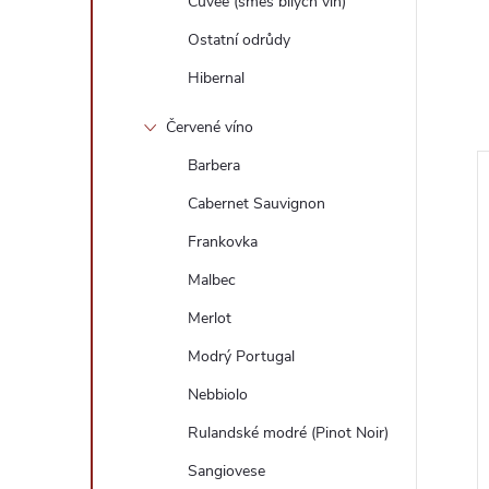
Cuveé (směs bílých vín)
Ostatní odrůdy
Hibernal
Červené víno
Barbera
Cabernet Sauvignon
Frankovka
Malbec
Merlot
Modrý Portugal
Nebbiolo
Rulandské modré (Pinot Noir)
inal 40% 0,7 l
Oliver & Oliver Cubaney
Centenario 41% 0,7 l (karton)
Sangiovese