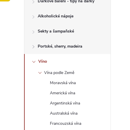
Dárkové balení - tipy na dárky
t
Alkoholické nápoje
r
a
Sekty a šampaňské
n
Portské, sherry, madeira
n
Víno
Vína podle Země
í
Moravská vína
p
Americká vína
Argentinská vína
a
Australská vína
n
Francouzská vína