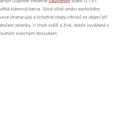
arton Guestier Reserve
Sauvignon
Blanc 0,75 l,
větlá slámová barva. Silná vůně směsi exotického
voce (maracuja) a lichotivé stopy citrusů se objeví při
atočení sklenky. V chuti svěží a živé, dobře vyvážené s
louhým ovocným dozvukem.