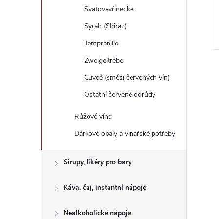
2 463 Kč
Svatovavřinecké
Měrná
3 518,57 Kč / 1 l
DO KOŠÍKU
DO KOŠÍKU
Syrah (Shiraz)
cena:
Skladem
Tempranillo
Kód:
RU1454
Kód:
RU00010
Zweigeltrebe
Cuveé (směsi červených vín)
Ostatní červené odrůdy
Růžové víno
Dárkové obaly a vinařské potřeby
Sirupy, likéry pro bary
Káva, čaj, instantní nápoje
Nealkoholické nápoje