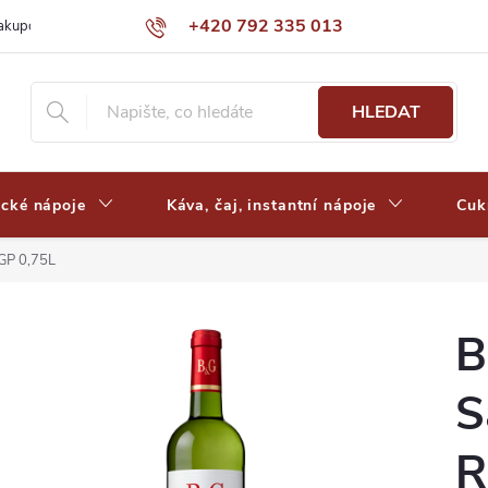
+420 792 335 013
nakupovat
Výdejní místa a ceny dopravy
Často kladené otázky
HLEDAT
ické nápoje
Káva, čaj, instantní nápoje
Cuk
IGP 0,75L
B
S
R