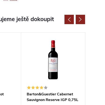
jeme ještě dokoupit
ot
Barton&Guestier Cabernet
Barton&
Sauvignon Reserve IGP 0,75L
Rouge 