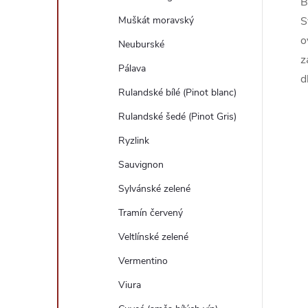
B
S
Muškát moravský
o
Neuburské
z
Pálava
d
Rulandské bílé (Pinot blanc)
Rulandské šedé (Pinot Gris)
Ryzlink
Sauvignon
Sylvánské zelené
Tramín červený
Veltlínské zelené
Vermentino
Viura