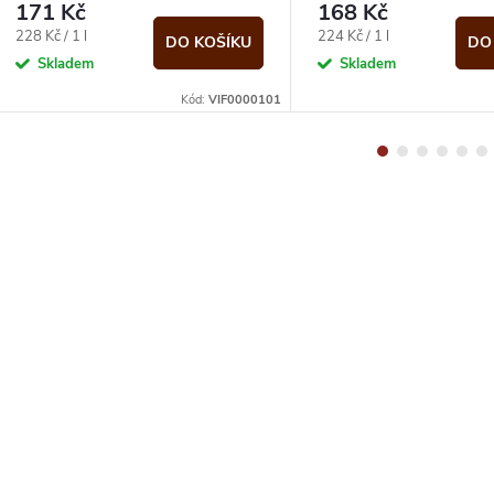
171 Kč
168 Kč
Měrná
Měrná
228 Kč / 1 l
224 Kč / 1 l
DO KOŠÍKU
DO
cena:
cena:
Skladem
Skladem
Kód:
VIF0000101