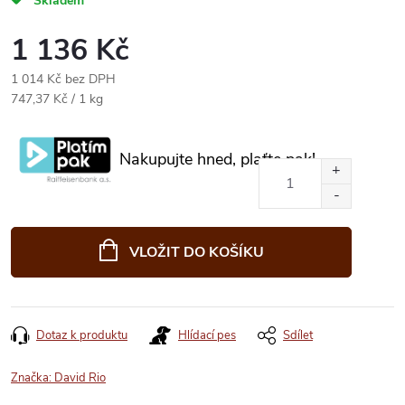
Skladem
1 136 Kč
1 014 Kč bez DPH
Měrná
747,37 Kč / 1 kg
cena:
Nakupujte hned, plaťte pak!
VLOŽIT DO KOŠÍKU
Dotaz k produktu
Hlídací pes
Sdílet
Značka:
David Rio