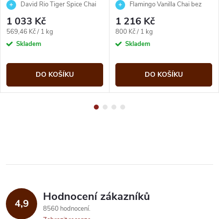
cukru a kofeinu 1520 g David
David Rio Tiger Spice Chai
Flamingo Vanilla Chai bez
Rio
1520 g
cukru a kofeinu 1520 g David Rio
1 033 Kč
1 216 Kč
Měrná
Měrná
569,46 Kč / 1 kg
800 Kč / 1 kg
cena:
cena:
Skladem
Skladem
DO KOŠÍKU
DO KOŠÍKU
Hodnocení zákazníků
4,9
8560 hodnocení