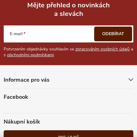
Mějte přehled o novinkách
a slevách
Z
á
E-mail
ODEBÍRAT
p
Potvrzením objednávky souhlasím se
zpracováním osobních údajů
a
s
obchodními podmínkami
a
t
Informace pro vás
í
Facebook
Nákupní košík